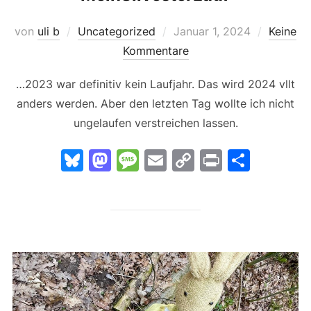
Veröffentlicht
von
uli b
Uncategorized
Januar 1, 2024
Keine
am
Kommentare
…2023 war definitiv kein Laufjahr. Das wird 2024 vllt
anders werden. Aber den letzten Tag wollte ich nicht
ungelaufen verstreichen lassen.
Bl
M
M
E
C
Pr
T
u
a
e
m
o
in
ei
e
st
s
ai
p
t
le
s
o
s
l
y
n
k
d
a
Li
y
o
g
n
n
e
k