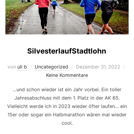
y
o
g
n
n
e
k
SilvesterlaufStadtlohn
Veröffentlicht
von
uli b
Uncategorized
Dezember 31, 2022
am
Keine Kommentare
…und schon wieder ist ein Jahr vorbei. Ein toller
Jahresabschluss mit dem 1. Platz in der AK 65.
Vielleicht werde ich in 2023 wieder öfter laufen… ein
15er oder sogar ein Halbmarathon wären mal wieder
cool.