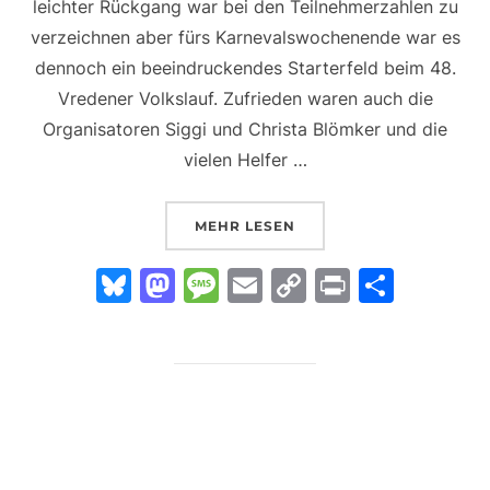
leichter Rückgang war bei den Teilnehmerzahlen zu
verzeichnen aber fürs Karnevalswochenende war es
dennoch ein beeindruckendes Starterfeld beim 48.
Vredener Volkslauf. Zufrieden waren auch die
Organisatoren Siggi und Christa Blömker und die
vielen Helfer …
ÜBER „48. VREDENER VOLKSL
MEHR
LESEN
Bl
M
M
E
C
Pr
T
u
a
e
m
o
in
ei
e
st
s
ai
p
t
le
s
o
s
l
y
n
k
d
a
Li
y
o
g
n