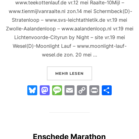
www.teekottenlauf.de vr.12 mei Raalte-10Mijl –
www.tienmijlvanraalte.nl zon.14 mei Schermbeck(D)-
Stratenloop – www.svs-leichtathletik.de vr.19 mei
Zwolle-Aalandenloop – www.aalandenloop.nl vr.19 mei
Lichtenvoorde-Cityrun by Night – site vr.19 mei
Wesel(D)-Moonlight Lauf – www.moonlight-lauf-
wesel.de zon. 20 mei …
ÜBER „LÄUFE IM MAI“
MEHR
LESEN
Bl
M
M
E
C
Pr
T
u
a
e
m
o
in
ei
e
st
s
ai
p
t
le
s
o
s
l
y
n
k
d
a
Li
Enschede Marathon