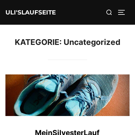
Zum
Suchen
ULI'SLAUFSEITE
Inhalt
SEIT
nach:
springen
KATEGORIE:
Uncategorized
MeinSilvesterLauf