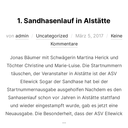
s
o
s
l
y
n
k
d
a
Li
1. Sandhasenlauf in Alstätte
y
o
g
n
n
e
k
Veröffentlicht
von
admin
Uncategorized
März 5, 2017
Keine
am
Kommentare
Jonas Bäumer mit Schwägerin Martina Herick und
Töchter Christine und Marie-Luise. Die Startnummern
täuschen, der Veranstalter in Alstätte ist der ASV
Ellewick Sogar der Sandhase hat bei der
Startnummernausgabe ausgeholfen Nachdem es den
Sanhasenlauf schon vor Jahren in Alstätte stattfand
und wieder eingestampft wurde, gab es jetzt eine
Neuausgabe. Die Besonderheit, dass der ASV Ellewick
…