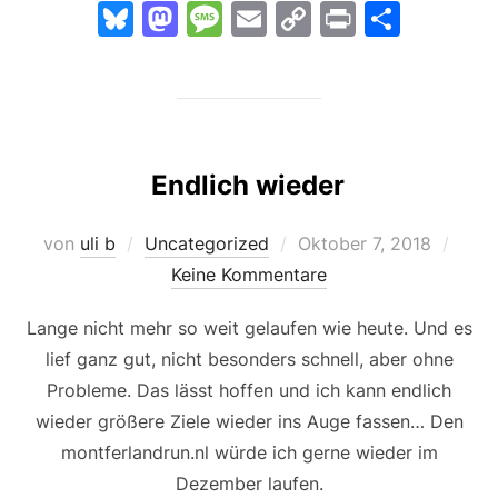
Bl
M
M
E
C
Pr
T
u
a
e
m
o
in
ei
e
st
s
ai
p
t
le
s
o
s
l
y
n
k
d
a
Li
Endlich wieder
y
o
g
n
n
e
k
Veröffentlicht
von
uli b
Uncategorized
Oktober 7, 2018
am
Keine Kommentare
Lange nicht mehr so weit gelaufen wie heute. Und es
lief ganz gut, nicht besonders schnell, aber ohne
Probleme. Das lässt hoffen und ich kann endlich
wieder größere Ziele wieder ins Auge fassen… Den
montferlandrun.nl würde ich gerne wieder im
Dezember laufen.