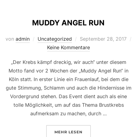
s
o
s
l
y
n
k
d
a
Li
MUDDY ANGEL RUN
y
o
g
n
n
e
k
Veröffentlicht
von
admin
Uncategorized
September 28, 2017
am
Keine Kommentare
„Der Krebs kämpf dreckig, wir auch“ unter diesem
Motto fand vor 2 Wochen der „Muddy Angel Run“ in
Köln statt. In erster Linie ein Frauenlauf, bei dem die
gute Stimmung, Schlamm und auch die Hindernisse im
Vordergrund stehen. Das Event dient auch als eine
tolle Möglichkeit, um auf das Thema Brustkrebs
aufmerksam zu machen, durch …
ÜBER „MUDDY ANGEL RUN“
MEHR
LESEN