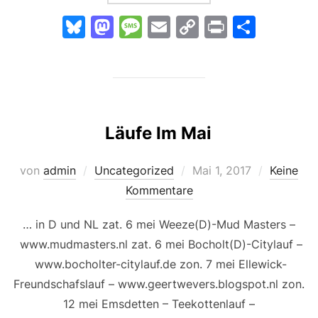
Bl
M
M
E
C
Pr
T
u
a
e
m
o
in
ei
e
st
s
ai
p
t
le
s
o
s
l
y
n
k
d
a
Li
Läufe Im Mai
y
o
g
n
n
e
k
Veröffentlicht
von
admin
Uncategorized
Mai 1, 2017
Keine
am
Kommentare
… in D und NL zat. 6 mei Weeze(D)-Mud Masters –
www.mudmasters.nl zat. 6 mei Bocholt(D)-Citylauf –
www.bocholter-citylauf.de zon. 7 mei Ellewick-
Freundschafslauf – www.geertwevers.blogspot.nl zon.
12 mei Emsdetten – Teekottenlauf –