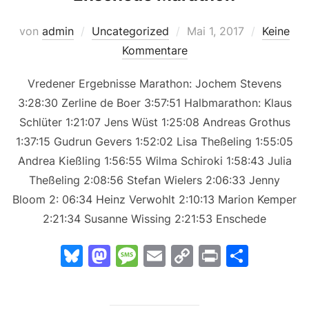
y
o
g
n
n
e
k
Veröffentlicht
von
admin
Uncategorized
Mai 1, 2017
Keine
am
Kommentare
Vredener Ergebnisse Marathon: Jochem Stevens
3:28:30 Zerline de Boer 3:57:51 Halbmarathon: Klaus
Schlüter 1:21:07 Jens Wüst 1:25:08 Andreas Grothus
1:37:15 Gudrun Gevers 1:52:02 Lisa Theßeling 1:55:05
Andrea Kießling 1:56:55 Wilma Schiroki 1:58:43 Julia
Theßeling 2:08:56 Stefan Wielers 2:06:33 Jenny
Bloom 2: 06:34 Heinz Verwohlt 2:10:13 Marion Kemper
2:21:34 Susanne Wissing 2:21:53 Enschede
Bl
M
M
E
C
Pr
T
u
a
e
m
o
in
ei
e
st
s
ai
p
t
le