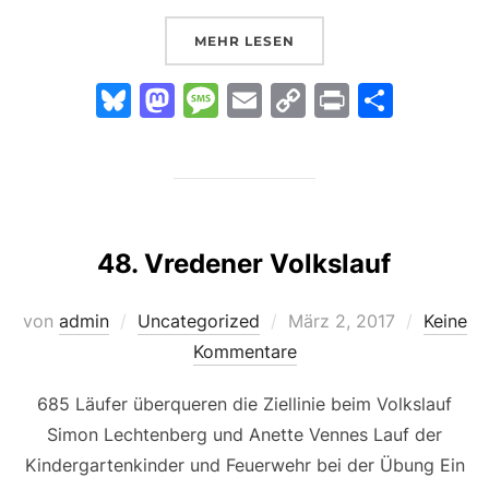
ÜBER „1. SANDHASENLAUF IN 
MEHR
LESEN
Bl
M
M
E
C
Pr
T
u
a
e
m
o
in
ei
e
st
s
ai
p
t
le
s
o
s
l
y
n
k
d
a
Li
48. Vredener Volkslauf
y
o
g
n
n
e
k
Veröffentlicht
von
admin
Uncategorized
März 2, 2017
Keine
am
Kommentare
685 Läufer überqueren die Ziellinie beim Volkslauf
Simon Lechtenberg und Anette Vennes Lauf der
Kindergartenkinder und Feuerwehr bei der Übung Ein