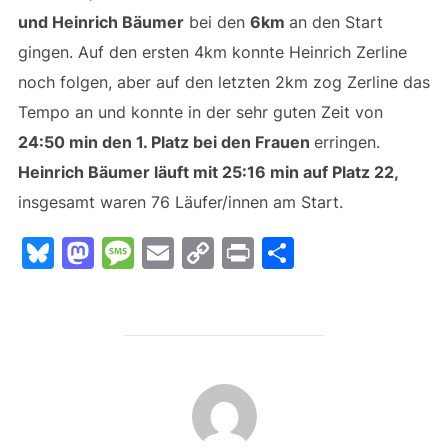
und Heinrich Bäumer
bei den
6km
an den Start
gingen. Auf den ersten 4km konnte Heinrich Zerline
noch folgen, aber auf den letzten 2km zog Zerline das
Tempo an und konnte in der sehr guten Zeit von
24:50 min den 1. Platz bei den Frauen
erringen.
Heinrich Bäumer läuft mit 25:16 min auf Platz 22,
insgesamt waren 76 Läufer/innen am Start.
Bl
M
M
E
C
Pr
T
u
a
e
m
o
in
ei
e
st
s
ai
p
t
le
s
o
s
l
y
n
k
d
a
Li
BEITRAGSAUTOR
y
o
g
n
n
e
k