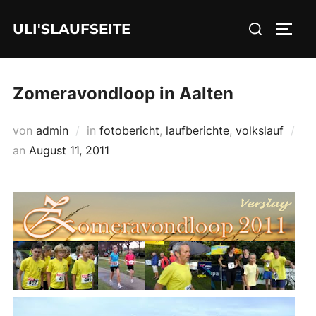
Zum
Suchen
ULI'SLAUFSEITE
Inhalt
SEIT
nach:
springen
Zomeravondloop in Aalten
von
admin
in
fotobericht
,
laufberichte
,
volkslauf
Veröffentlicht
an
August 11, 2011
am