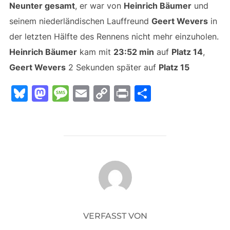
Neunter gesamt
, er war von
Heinrich Bäumer
und
seinem niederländischen Lauffreund
Geert Wevers
in
der letzten Hälfte des Rennens nicht mehr einzuholen.
Heinrich Bäumer
kam mit
23:52 min
auf
Platz 14
,
Geert Wevers
2 Sekunden später auf
Platz 15
Bl
M
M
E
C
Pr
T
u
a
e
m
o
in
ei
e
st
s
ai
p
t
le
s
o
s
l
y
n
k
d
a
Li
BEITRAGSAUTOR
y
o
g
n
n
e
k
VERFASST VON