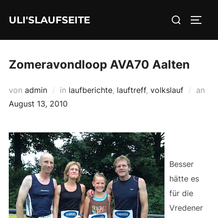
Zum
Suchen
ULI'SLAUFSEITE
Inhalt
SEIT
nach:
springen
Zomeravondloop AVA70 Aalten
Ver
von
admin
in
laufberichte
,
lauftreff
,
volkslauf
an
am
August 13, 2010
Besser
hätte es
für die
Vredener