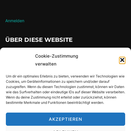
Anmelden
ÜBER DIESE WEBSITE
…hier findet man meine gesammelten Lauferlebnisse über die
Cookie-Zustimmung
Jahre
verwalten
Um dir ein optimales Erlebnis zu bieten, verwenden wir Technologien wie
Cookies, um Geräteinformationen zu speichern und/oder darauf
SUCHE
zuzugreifen. Wenn du diesen Technologien zustimmst, können wir Daten
wie das Surfverhalten oder eindeutige IDs auf dieser Website verarbeiten.
Suchen
Wenn du deine Zustimmung nicht erteilst oder zurückziehst, können
SUCHEN
bestimmte Merkmale und Funktionen beeinträchtigt werden.
nach:
AKZEPTIEREN
Privacy Policy