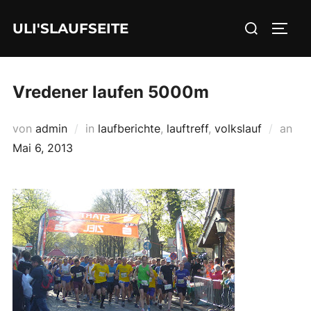
Zum
Suchen
ULI'SLAUFSEITE
Inhalt
SEIT
nach:
springen
Vredener laufen 5000m
Ver
von
admin
in
laufberichte
,
lauftreff
,
volkslauf
an
am
Mai 6, 2013