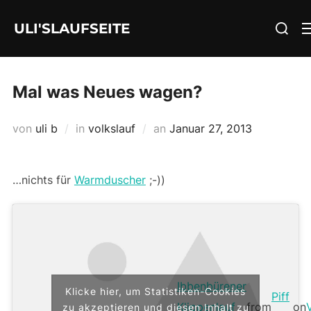
Zum
Suchen
ULI'SLAUFSEITE
Inhalt
nach:
springen
Mal was Neues wagen?
Veröffentlicht
von
uli b
in
volkslauf
an
Januar 27, 2013
am
…nichts für
Warmduscher
;-))
Ibbenbürener
Klicke hier, um Statistiken-Cookies
Piff
Klippenlauf
from
on
zu akzeptieren und diesen Inhalt zu