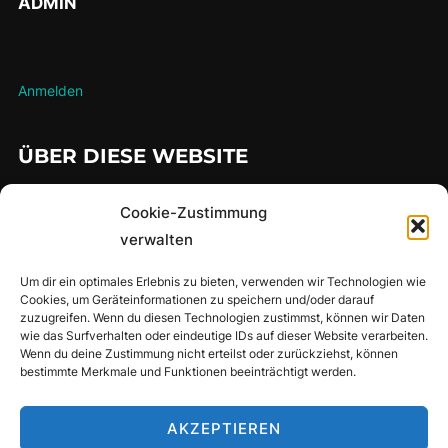
ADMIN
Anmelden
ÜBER DIESE WEBSITE
…hier findet man meine gesammelten Lauferlebnisse über die
Cookie-Zustimmung
Jahre
verwalten
Um dir ein optimales Erlebnis zu bieten, verwenden wir Technologien wie
Cookies, um Geräteinformationen zu speichern und/oder darauf
SUCHE
zuzugreifen. Wenn du diesen Technologien zustimmst, können wir Daten
wie das Surfverhalten oder eindeutige IDs auf dieser Website verarbeiten.
Suchen
Wenn du deine Zustimmung nicht erteilst oder zurückziehst, können
SUCHEN
bestimmte Merkmale und Funktionen beeinträchtigt werden.
nach:
AKZEPTIEREN