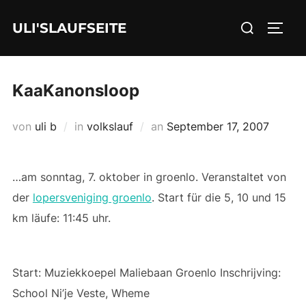
Zum
Suchen
ULI'SLAUFSEITE
Inhalt
SEIT
nach:
springen
KaaKanonsloop
Veröffentlicht
von
uli b
in
volkslauf
an
September 17, 2007
am
…am sonntag, 7. oktober in groenlo. Veranstaltet von
der
lopersveniging groenlo
. Start für die 5, 10 und 15
km läufe: 11:45 uhr.
Start: Muziekkoepel Maliebaan Groenlo Inschrijving:
School Ni’je Veste, Wheme