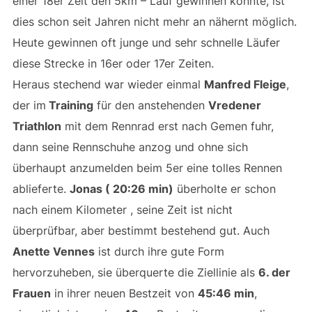
einer 18er Zeit den 5km – Lauf gewinnen konnte, ist
dies schon seit Jahren nicht mehr an nähernt möglich.
Heute gewinnen oft junge und sehr schnelle Läufer
diese Strecke in 16er oder 17er Zeiten.
Heraus stechend war wieder einmal
Manfred Fleige
,
der im
Training
für den anstehenden
Vredener
Triathlon
mit dem Rennrad erst nach Gemen fuhr,
dann seine Rennschuhe anzog und ohne sich
überhaupt anzumelden beim 5er eine tolles Rennen
ablieferte.
Jonas ( 20:26 min)
überholte er schon
nach einem Kilometer , seine Zeit ist nicht
überprüfbar, aber bestimmt bestehend gut. Auch
Anette Vennes
ist durch ihre gute Form
hervorzuheben, sie überquerte die Ziellinie als
6. der
Frauen
in ihrer neuen Bestzeit von
45:46 min
,