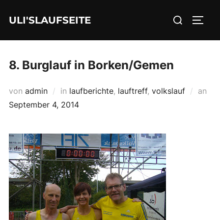
Zum
Suchen
ULI'SLAUFSEITE
Inhalt
SEIT
nach:
springen
8. Burglauf in Borken/Gemen
Ver
von
admin
in
laufberichte
,
lauftreff
,
volkslauf
an
am
September 4, 2014