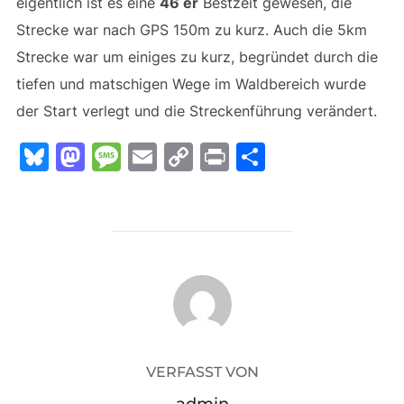
eigentlich ist es eine
46 er
Bestzeit gewesen, die
Strecke war nach GPS 150m zu kurz. Auch die 5km
Strecke war um einiges zu kurz, begründet durch die
tiefen und matschigen Wege im Waldbereich wurde
der Start verlegt und die Streckenführung verändert.
Bl
M
M
E
C
Pr
T
u
a
e
m
o
in
ei
e
st
s
ai
p
t
le
s
o
s
l
y
n
k
d
a
Li
BEITRAGSAUTOR
y
o
g
n
n
e
k
VERFASST VON
admin