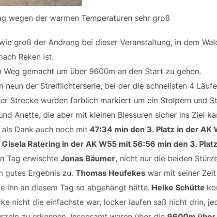
ag wegen der warmen Temperaturen sehr groß
wie groß der Andrang bei dieser Veranstaltung, in dem Wa
ach Reken ist.
en Weg gemacht um über 9600m an den Start zu gehen.
on neun der Streiflichterserie, bei der die schnellsten 4 Läu
er Strecke wurden farblich markiert um ein Stolpern und S
d Anette, die aber mit kleinen Blessuren sicher ins Ziel k
r als Dank auch noch mit
47:34 min den 3. Platz
in der AK
 Gisela
Ratering in der AK W55 mit 56:56 min den 3. Plat
en Tag erwischte
Jonas Bäumer
, nicht nur die beiden Stür
n gutes Ergebnis zu.
Thomas Heufekes
war mit seiner Zeit
te ihn an diesem Tag so abgehängt hätte.
Heike Schütte
ko
cke nicht die einfachste war, locker laufen saß nicht drin, 
zeln zu erkennen. Insgesamt waren über die
9600m über 