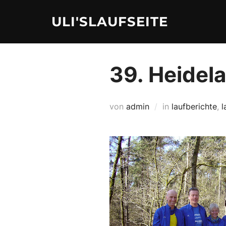
Zum
ULI'SLAUFSEITE
Inhalt
springen
39. Heidela
von
admin
in
laufberichte
,
l