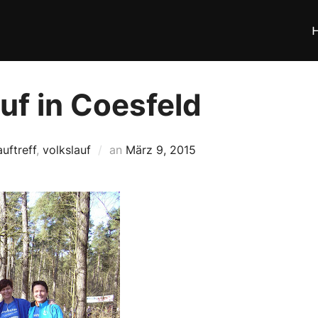
uf in Coesfeld
Veröffentlicht
auftreff
,
volkslauf
an
März 9, 2015
am