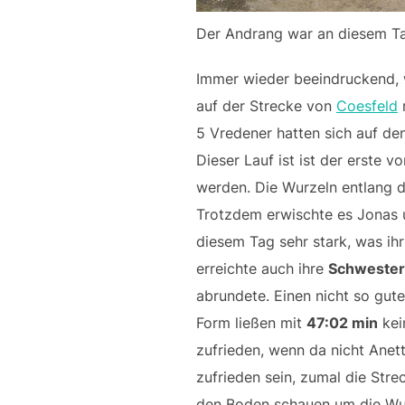
Der Andrang war an diesem T
Immer wieder beeindruckend, 
auf der Strecke von
Coesfeld
n
5 Vredener hatten sich auf d
Dieser Lauf ist ist der erste v
werden. Die Wurzeln entlang d
Trotzdem erwischte es Jonas un
diesem Tag sehr stark, was ih
erreichte auch ihre
Schwester
abrundete. Einen nicht so gut
Form ließen mit
47:02 min
kei
zufrieden, wenn da nicht Anet
zufrieden sein, zumal die Stre
den Boden schauen um die Wur