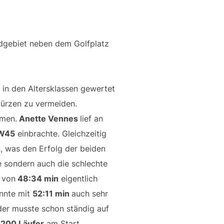
ldgebiet neben dem Golfplatz
fe in den Altersklassen gewertet
türzen zu vermeiden.
amen.
Anette Vennes
lief an
 W45
einbrachte. Gleichzeitig
z
, was den Erfolg der beiden
ze sondern auch die schlechte
 von
48:34 min
eigentlich
nnte mit
52:11 min
auch sehr
jeder musste schon ständig auf
200 Läufer
am Start