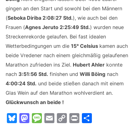
gingen an den Start und sowohl bei den Männern
(
Seboka Diriba 2:08:27 Std.
), wie auch bei den
Frauen (
Agnes Jeruto 2:25:49 Std.
) wurden neue
Streckenrekorde gelaufen. Bei fast idealen
Wetterbedingungen um die
15° Celsius
kamen auch
beide Vredener nach einem gleichmäßig gelaufenen
Marathon zufrieden ins Ziel.
Hubert Ahler
konnte
nach
3:51:56 Std.
finishen und
Willi
Böing
nach
4:00:24 Std.
und beide stießen danach mit einem
Glas Wein auf den Marathon wohlverdient an.
Glückwunsch an beide !
Bl
M
M
E
C
Pr
T
u
a
e
m
o
in
ei
e
st
s
ai
p
t
le