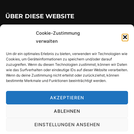
ÜBER DIESE WEBSITE
…hier findet man meine gesammelten Lauferlebnisse über die
Cookie-Zustimmung
Jahre
verwalten
Um dir ein optimales Erlebnis zu bieten, verwenden wir Technologien wie
Cookies, um Geräteinformationen zu speichern und/oder darauf
SUCHE
zuzugreifen. Wenn du diesen Technologien zustimmst, können wir Daten
wie das Surfverhalten oder eindeutige IDs auf dieser Website verarbeiten.
Suchen
Wenn du deine Zustimmung nicht erteilst oder zurückziehst, können
SUCHEN
bestimmte Merkmale und Funktionen beeinträchtigt werden.
nach:
AKZEPTIEREN
Privacy Policy
ABLEHNEN
Copyright © 2026 Uli's Laufseite
Inspiro Theme
von
WPZOOM
EINSTELLUNGEN ANSEHEN