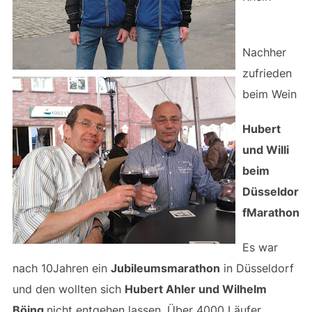
Nachher
zufrieden
beim Wein
Hubert
und Willi
beim
Düsseldor
fMarathon
Es war
nach 10Jahren ein
Jubileumsmarathon
in Düsseldorf
und den wollten sich
Hubert Ahler und Wilhelm
Böing
nicht entgehen lassen. Über 4000 Läufer