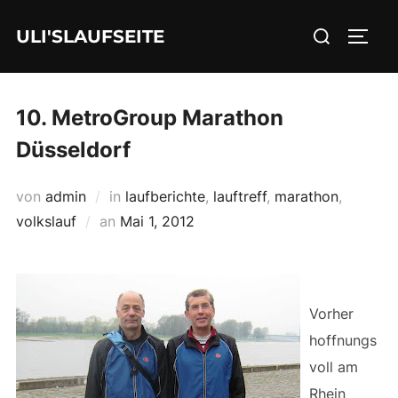
Zum
Suchen
ULI'SLAUFSEITE
Inhalt
SEIT
nach:
springen
10. MetroGroup Marathon
Düsseldorf
von
admin
in
laufberichte
,
lauftreff
,
marathon
,
Veröffentlicht
volkslauf
an
Mai 1, 2012
am
Vorher
hoffnungs
voll am
Rhein