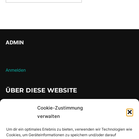
ADMIN
Anmelden
ÜBER DIESE WEBSITE
…hier findet man meine gesammelten Lauferlebnisse über die
Cookie-Zustimmung
Jahre
verwalten
Um dir ein optimales Erlebnis zu bieten, verwenden wir Technologien wie
Cookies, um Geräteinformationen zu speichern und/oder darauf
SUCHE