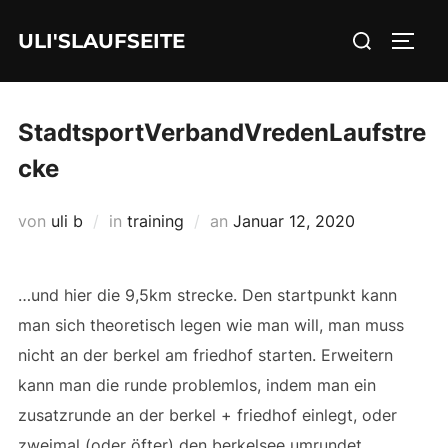
Zum
Suchen
ULI'SLAUFSEITE
Inhalt
SEIT
nach:
springen
StadtsportVerbandVredenLaufstre
cke
Veröffentlicht
von
uli b
in
training
an
Januar 12, 2020
am
…und hier die 9,5km strecke. Den startpunkt kann
man sich theoretisch legen wie man will, man muss
nicht an der berkel am friedhof starten. Erweitern
kann man die runde problemlos, indem man ein
zusatzrunde an der berkel + friedhof einlegt, oder
zweimal (oder öfter) den berkelsee umrundet.