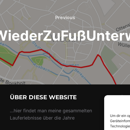
Previous
Previous
WiederZuFußUnter
ÜBER DIESE WEBSITE
SU
Suc
…hier findet man meine gesammelten
Um dir ein 
nach
Lauferlebnisse über die Jahre
Geräteinfor
Technologie