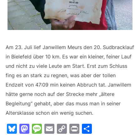
Am 23. Juli lief Janwillem Meurs den 20. Sudbracklauf
in Bielefeld über 10 km. Es war ein kleiner, feiner Lauf
und nicht zu viele Leute am Start. Erst zum Schluss
fing es an stark zu regnen, was aber der tollen
Endzeit von 47:09 min keinen Abbruch tat. Janwillem
hätte gerne noch auf der Strecke mehr „ältere
Begleitung“ gehabt, aber das muss man in seiner
Altersklasse schon ein wenig suchen.
Bl
M
M
E
C
Pr
T
u
a
e
m
o
in
ei