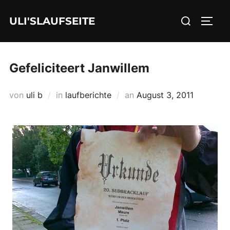
Zum
Suchen
ULI'SLAUFSEITE
Inhalt
SEIT
nach:
springen
Gefeliciteert Janwillem
Veröffentlicht
von
uli b
in
laufberichte
an
August 3, 2011
am