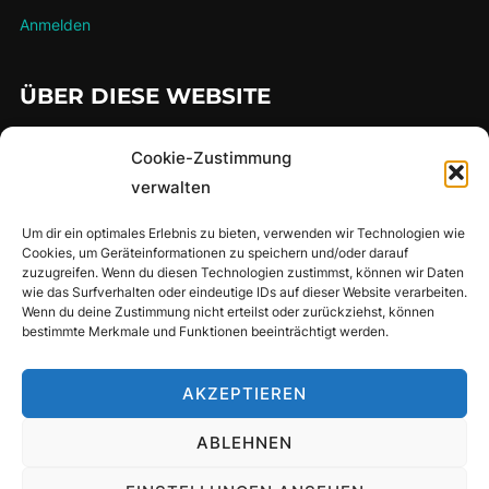
Anmelden
ÜBER DIESE WEBSITE
…hier findet man meine gesammelten Lauferlebnisse über die
Cookie-Zustimmung
Jahre
verwalten
Um dir ein optimales Erlebnis zu bieten, verwenden wir Technologien wie
Cookies, um Geräteinformationen zu speichern und/oder darauf
SUCHE
zuzugreifen. Wenn du diesen Technologien zustimmst, können wir Daten
wie das Surfverhalten oder eindeutige IDs auf dieser Website verarbeiten.
Suchen
Wenn du deine Zustimmung nicht erteilst oder zurückziehst, können
SUCHEN
bestimmte Merkmale und Funktionen beeinträchtigt werden.
nach:
AKZEPTIEREN
Privacy Policy
ABLEHNEN
Copyright © 2026 Uli's Laufseite
Inspiro Theme
von
WPZOOM