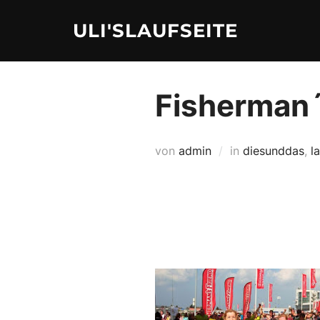
Zum
ULI'SLAUFSEITE
Inhalt
springen
Fisherman´
von
admin
in
diesunddas
,
l