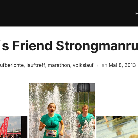
s Friend Strongmanr
Veröffentlich
aufberichte
,
lauftreff
,
marathon
,
volkslauf
an
Mai 8, 2013
am