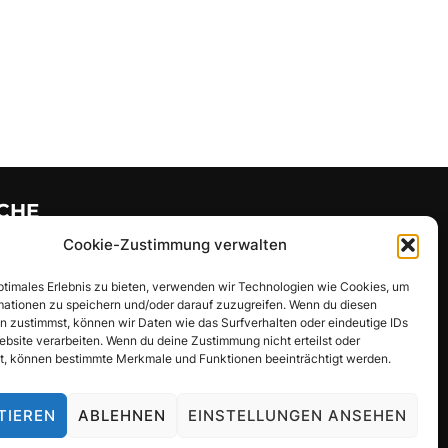
CHE
Cookie-Zustimmung verwalten
hen
SUCHEN
:
optimales Erlebnis zu bieten, verwenden wir Technologien wie Cookies, um
mationen zu speichern und/oder darauf zuzugreifen. Wenn du diesen
n zustimmst, können wir Daten wie das Surfverhalten oder eindeutige IDs
ebsite verarbeiten. Wenn du deine Zustimmung nicht erteilst oder
t, können bestimmte Merkmale und Funktionen beeinträchtigt werden.
TIEREN
ABLEHNEN
EINSTELLUNGEN ANSEHEN
Inspiro Theme
von
WPZOOM