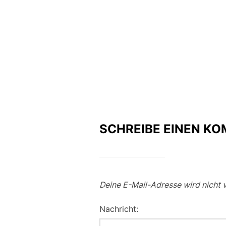
n
e
k
SCHREIBE EINEN K
Deine E-Mail-Adresse wird nicht v
Nachricht: