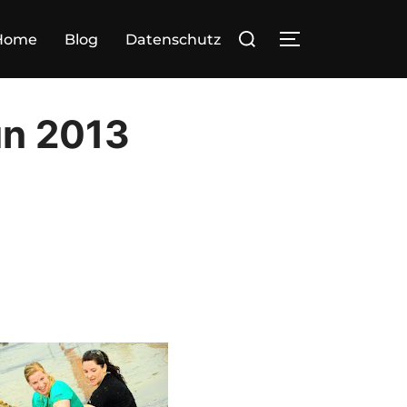
Suchen
Home
Blog
Datenschutz
SEITENLEIST
nach:
un 2013
t