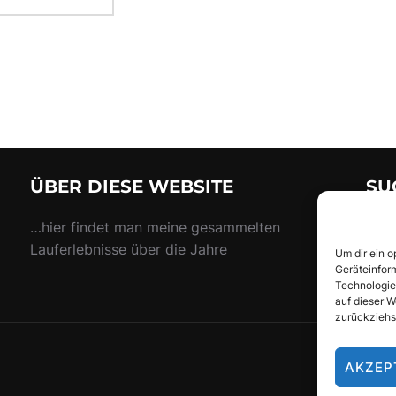
ÜBER DIESE WEBSITE
SU
Suc
…hier findet man meine gesammelten
nach
Lauferlebnisse über die Jahre
Um dir ein 
Geräteinfor
Technologie
auf dieser W
zurückziehs
AKZEP