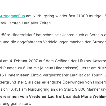
StrongmanRun
am Nürburgring wieder fast 11.000 mutige Lä
takulärsten Lauf aller Zeiten.
ößte Hindernislauf hat schon seit Jahren auch außerhalb d
ng und die abgefahrenen Verkleidungen machen den Stron
l am 4. Februar 2007 auf dem Gelände der Lützow-Kaserne 
i Runden zu 6 km mit je neun Hindernissen). Jetzt am
Nürb
 15 Hindernissen
Einzig vergleichbarer Lauf ist der Tough G
dergrund stellt, als das eigentliche Überwinden von Hinder
sich 10.451 am Nürburgring an den Start. 9.000 Männer und
fererinnen
vom Vredener Lauftreff, nämlich Maria Wehli
erung gemeistert.