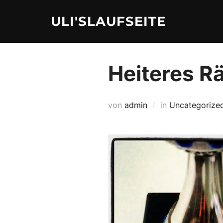
Zum
ULI'SLAUFSEITE
Inhalt
springen
Heiteres Rä
von
admin
in
Uncategorize