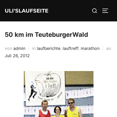
Zum
Suchen
ULI'SLAUFSEITE
Inhalt
SEIT
nach:
springen
50 km im TeuteburgerWald
Ver
von
admin
in
laufberichte
,
lauftreff
,
marathon
an
am
Juli 26, 2012