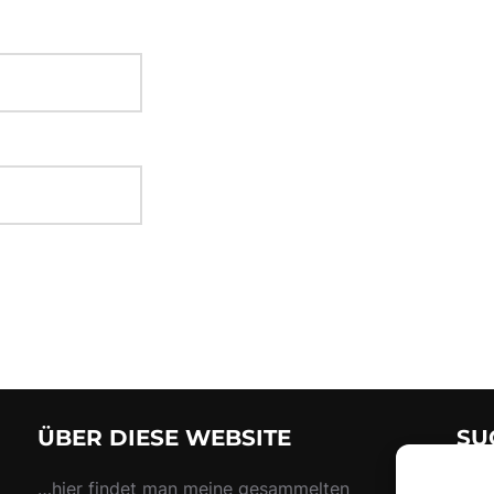
ÜBER DIESE WEBSITE
SU
Suc
…hier findet man meine gesammelten