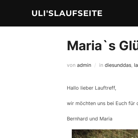
Zum
ULI'SLAUFSEITE
Inhalt
springen
Maria`s Gl
von
admin
in
diesunddas
,
l
Hallo lieber Lauftreff,
wir möchten uns bei Euch für 
Bernhard und Maria