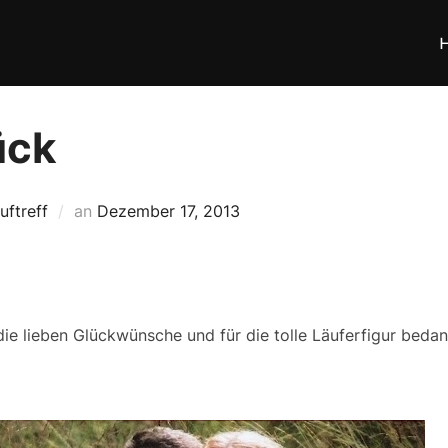
ück
Veröffentlicht
auftreff
an
Dezember 17, 2013
am
die lieben Glückwünsche und für die tolle Läuferfigur beda